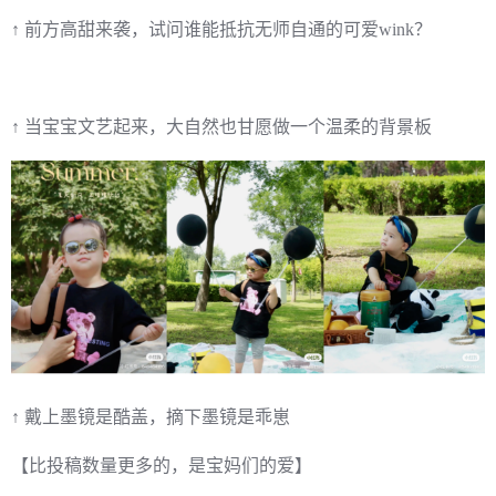
↑ 前方高甜来袭，试问谁能抵抗无师自通的可爱wink？
↑ 当宝宝文艺起来，大自然也甘愿做一个温柔的背景板
↑ 戴上墨镜是酷盖，摘下墨镜是乖崽
【比投稿数量更多的，是宝妈们的爱】