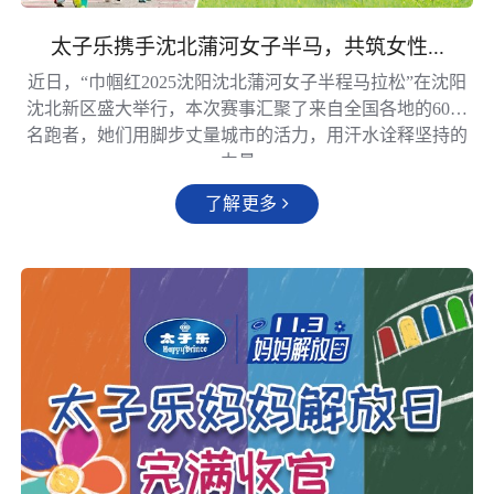
太子乐携手沈北蒲河女子半马，共筑女性...
近日，“巾帼红2025沈阳沈北蒲河女子半程马拉松”在沈阳
沈北新区盛大举行，本次赛事汇聚了来自全国各地的6000
名跑者，她们用脚步丈量城市的活力，用汗水诠释坚持的
力量。
了解更多