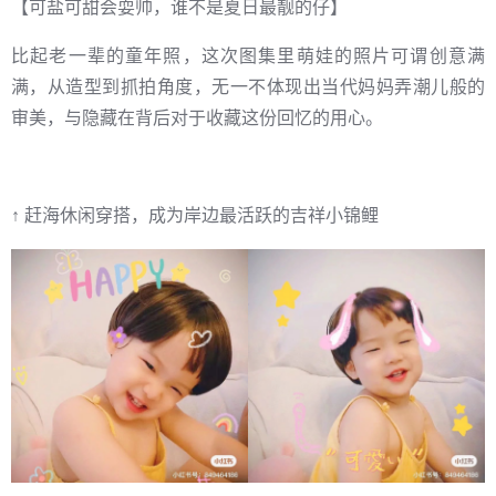
【可盐可甜会耍帅，谁不是夏日最靓的仔】
比起老一辈的童年照，这次图集里萌娃的照片可谓创意满
满，从造型到抓拍角度，无一不体现出当代妈妈弄潮儿般的
审美，与隐藏在背后对于收藏这份回忆的用心。
↑ 赶海休闲穿搭，成为岸边最活跃的吉祥小锦鲤