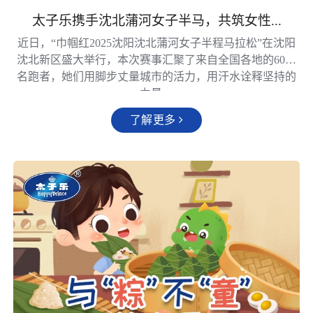
太子乐携手沈北蒲河女子半马，共筑女性...
近日，“巾帼红2025沈阳沈北蒲河女子半程马拉松”在沈阳
沈北新区盛大举行，本次赛事汇聚了来自全国各地的6000
名跑者，她们用脚步丈量城市的活力，用汗水诠释坚持的
力量。
了解更多