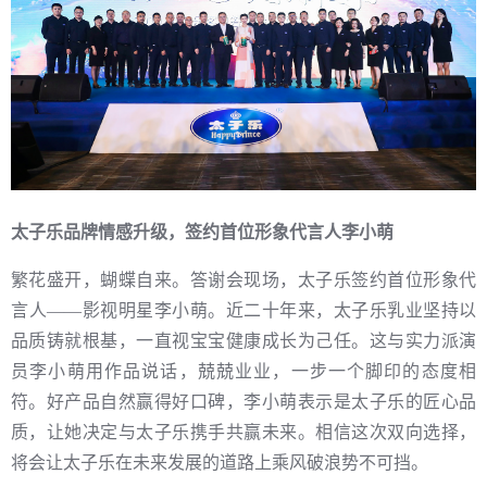
太子乐品牌情感升级，签约首位形象代言人李小萌
繁花盛开，蝴蝶自来。答谢会现场，太子乐签约首位形象代
言人——影视明星李小萌。近二十年来，太子乐乳业坚持以
品质铸就根基，一直视宝宝健康成长为己任。这与实力派演
员李小萌用作品说话，兢兢业业，一步一个脚印的态度相
符。好产品自然赢得好口碑，李小萌表示是太子乐的匠心品
质，让她决定与太子乐携手共赢未来。相信这次双向选择，
将会让太子乐在未来发展的道路上乘风破浪势不可挡。